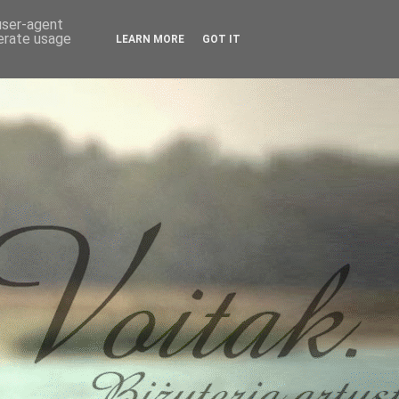
 user-agent
nerate usage
LEARN MORE
GOT IT