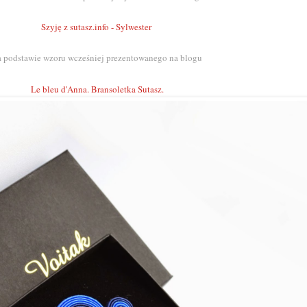
Szyję z sutasz.info - Sylwester
a podstawie wzoru wcześniej prezentowanego na blogu
Le bleu d'Anna. Bransoletka Sutasz.