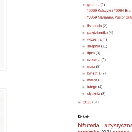
▼
grudnia
(2)
#0069 Kolczyki i #0064 Bran
#0059 Marianna. Wisior Sut
►
listopada
(2)
►
października
(4)
►
września
(4)
►
sierpnia
(11)
►
lipca
(3)
►
czerwca
(2)
►
maja
(8)
►
kwietnia
(7)
►
marca
(3)
►
lutego
(4)
►
stycznia
(8)
►
2013
(34)
Etykiety
biżuteria artystyczn