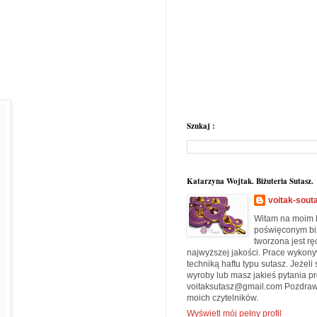
Szukaj :
Katarzyna Wojtak. Biżuteria Sutasz.
voitak-sout
Witam na moim b
poświęconym biżu
tworzona jest rę
najwyższej jakości. Prace wykon
techniką haftu typu sutasz. Jeżeli
wyroby lub masz jakieś pytania pr
voitaksutasz@gmail.com Pozdraw
moich czytelników.
Wyświetl mój pełny profil