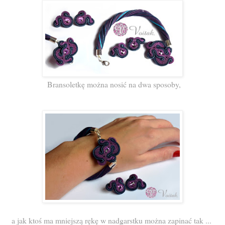
Bransoletkę można nosić na dwa sposoby,
a jak ktoś ma mniejszą rękę w nadgarstku można zapinać tak ...