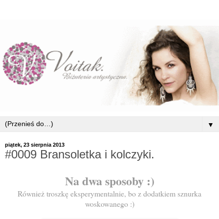
▼
piątek, 23 sierpnia 2013
#0009 Bransoletka i kolczyki.
Na dwa sposoby :)
Również troszkę eksperymentalnie, bo z dodatkiem sznurka
woskowanego :)