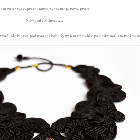
am zaszczyt zaprezentować Wam moją nową prace.
Naszyjnik Sutaszowy.
zwać , ale biorąc pod uwagę ilość użytych materiałów pod minimalizm można t