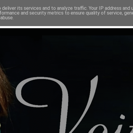
deliver its services and to analyze traffic. Your IP address and
formance and security metrics to ensure quality of service, ge
 abuse.