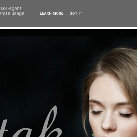
 user-agent
nerate usage
LEARN MORE
GOT IT