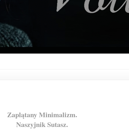
Zaplątany Minimalizm.
Naszyjnik Sutasz.