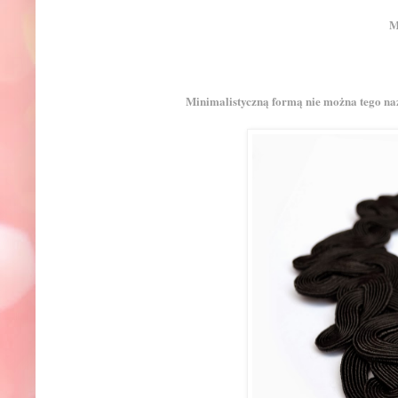
M
Minimalistyczną formą nie można tego na