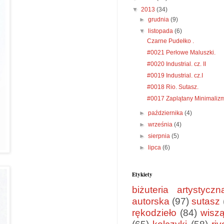
▼
2013
(34)
►
grudnia
(9)
▼
listopada
(6)
Czarne Pudełko .
#0021 Perłowe Maluszki.
#0020 Industrial. cz. II
#0019 Industrial. cz.I
#0018 Rio. Sutasz.
#0017 Zaplątany Minimalizm
►
października
(4)
►
września
(4)
►
sierpnia
(5)
►
lipca
(6)
Etykiety
biżuteria artystyczn
autorska
(97)
sutasz
rękodzieło
(84)
wisz