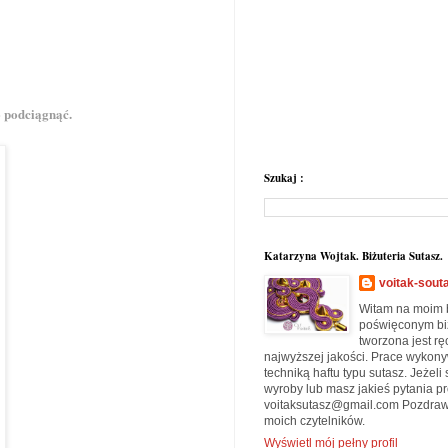
o podciągnąć.
Szukaj :
Katarzyna Wojtak. Biżuteria Sutasz.
voitak-sout
Witam na moim b
poświęconym biżu
tworzona jest rę
najwyższej jakości. Prace wykon
techniką haftu typu sutasz. Jeżeli
wyroby lub masz jakieś pytania pr
voitaksutasz@gmail.com Pozdraw
moich czytelników.
Wyświetl mój pełny profil